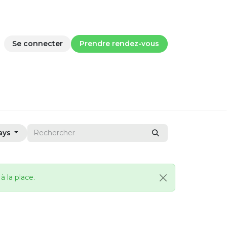
Se connecter
Prendre rendez-vous
rtificateur PEB
Tarif
Devis et commande
Postes
ays
à la place.