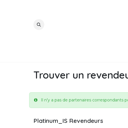
Se rendre au contenu
078 790 005
Certificat PEB
Certificateur PEB Agréé
Trouver un revende
Il n'y a pas de partenaires correspondants pou
Platinum_IS
Revendeurs