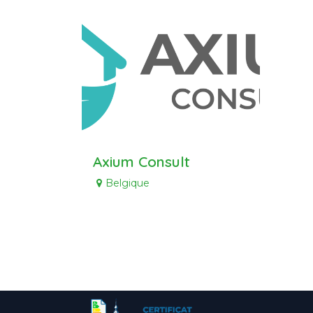
Axium Consult
Belgique